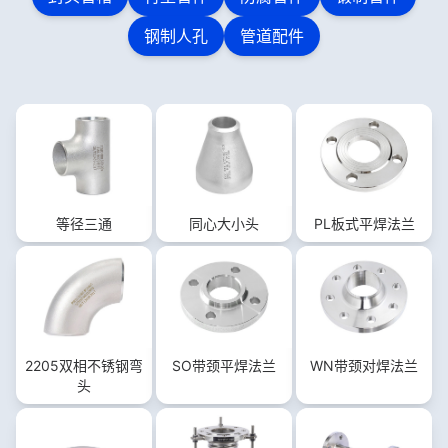
钢制人孔
管道配件
等径三通
同心大小头
PL板式平焊法兰
2205双相不锈钢弯
SO带颈平焊法兰
WN带颈对焊法兰
头